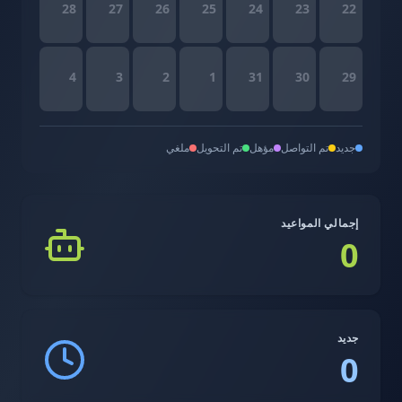
28
27
26
25
24
23
22
4
3
2
1
31
30
29
جديد
تم التواصل
مؤهل
تم التحويل
ملغي
إجمالي المواعيد
0
جديد
0